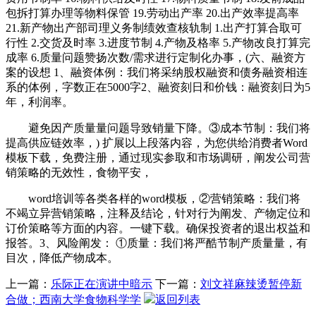
包拆打算办理等物料保管 19.劳动出产率 20.出产效率提高率
21.新产物出产部司理义务制绩效查核轨制 1.出产打算合取可
行性 2.交货及时率 3.进度节制 4.产物及格率 5.产物改良打算完
成率 6.质量问题赞扬次数/需求进行定制化办事，(六、融资方
案的设想 1、融资体例：我们将采纳股权融资和债务融资相连
系的体例，字数正在5000字2、融资刻日和价钱：融资刻日为5
年，利润率。
避免因产质量量问题导致销量下降。③成本节制：我们将
提高供应链效率，) 扩展以上段落内容，为您供给消费者Word
模板下载，免费注册，通过现实参取和市场调研，阐发公司营
销策略的无效性，食物平安，
word培训等各类各样的word模板，②营销策略：我们将
不竭立异营销策略，注释及结论，针对行为阐发、产物定位和
订价策略等方面的内容。一键下载。确保投资者的退出权益和
报答。3、风险阐发： ①质量：我们将严酷节制产质量量，有
目次，降低产物成本。
上一篇：
乐际正在演讲中暗示
下一篇：
刘文祥麻辣烫暂停新
合做；西南大学食物科学学
返回列表