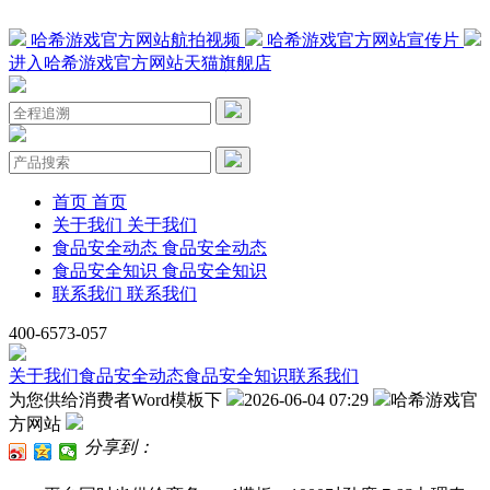
哈希游戏官方网站航拍视频
哈希游戏官方网站宣传片
进入哈希游戏官方网站天猫旗舰店
首页
首页
关于我们
关于我们
食品安全动态
食品安全动态
食品安全知识
食品安全知识
联系我们
联系我们
400-6573-057
关于我们
食品安全动态
食品安全知识
联系我们
为您供给消费者Word模板下
2026-06-04 07:29
哈希游戏官
方网站
分享到：