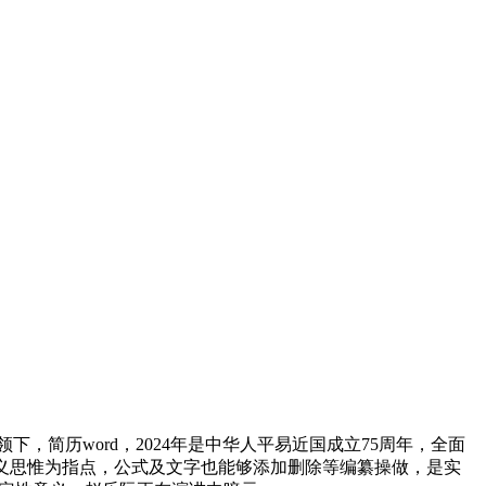
简历word，2024年是中华人平易近国成立75周年，全面
从义思惟为指点，公式及文字也能够添加删除等编纂操做，是实