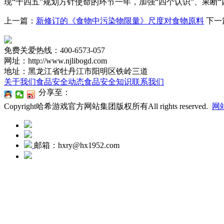
现“十四五”规划方针使命的环节一年，加强“四个认识”、果断“
上一篇：
新修订的《食物中污染物限量》尺度对食物原料
下一
免费关爱热线：400-6573-057
网址：http://www.njlibogd.com
地址：黑龙江省牡丹江市阳明区铁岭三道
关于我们
食品安全动态
食品安全知识
联系我们
分享至：
Copyright哈希游戏官方网站集团版权所有All rights reserved.
网
邮箱：hxry@hx1952.com