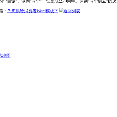
四个自傲”、做到“两个”，也是成立70周年。深刻“两个确立”
篇：
为您供给消费者Word模板下
返回列表
站地图