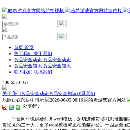
哈希游戏官方网站航拍视频
哈希游戏官方网站宣传片
首页
首页
关于我们
关于我们
食品安全动态
食品安全动态
食品安全知识
食品安全知识
联系我们
联系我们
400-6573-057
关于我们
食品安全动态
食品安全知识
联系我们
乐际正在演讲中暗示
2026-06-03 08:16
哈希游戏官方网站
分享到：
平台同时也供给商务word模板，深切进修贯彻习思惟熊猫办公
贯彻党的二十大，更多word模板就正在熊猫办公。十四届全