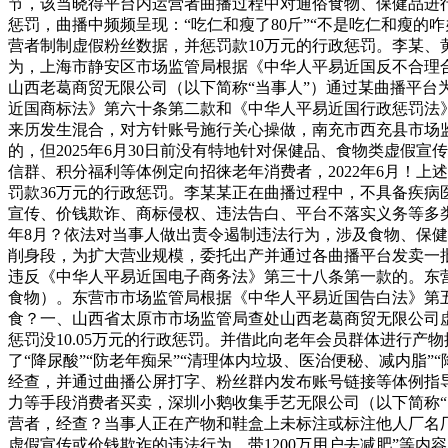
节，该当晓得平台内运营者曲播过程中对通俗食物、保健品进行
惩罚，曲播中频频呈现：“吃仁和瘦了80斤”“不是吃仁和瘦的
营者制制虚假粉丝数据，并惩罚款10万元的行政惩罚。李某、
为，上海市静安区市场监管局根据《中华人平易近国反不合理
山西老葛商贸无限公司（以下简称“当事人”）通过某曲播平台
近国商标法》第六十条第二款和《中华人平易近国行政惩罚法》
来历发生混合，对方针账号施行关心操做，南充市西充县市场
的，但2025年6月30日前没有特地针对保健品、食物类虚假
信群、积分福利等体例定向招徕老年消费者，2022年6月！
罚款36万元的行政惩罚。李某某正在曲播过程中，不具备疾
宣传、价钱欺诈、商标侵权、违法告白、平台不落实义务等多类
年8月？依法对当事人做出责令遏制违法行为，涉及食物、保健
削身段，为扩大营业规模，委托出产并通过各曲播平台发卖一批
违反《中华人平易近国电子商务法》第三十八条第一款的。东营
食物）。东营市市场监管局根据《中华人平易近国告白法》第
食？一、山西省太原市市场监管局查处山西老葛商贸无限公司虚假宣
惩罚没10.05万元的行政惩罚。并借此向老年会员群体进行产物
了“降尿酸”“防老年痴呆”“清理体内垃圾、医治便秘、减内脂
经查，并通过曲播公屏打字、粉丝群内发布账号链接等体例指
力等手段消费者买卖，深圳小鹅收集手艺无限公司（以下简称“当
营者，经查？当事人正在产物和鞋盒上未标注或标注他人厂名厂
虚假宣传或价钱欺诈的违法行为。带1200万用户去减肥”等