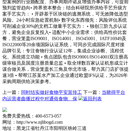
型案例的行业婚配度、办事周期许诺及增值办事内容，可提前
预判监管趋向• 跨界资本整合：结合科研院所供给手艺升级方
案手艺实力： • 开辟基于区块链的逃溯系统，可无效降低选型
风险。24小时应急处置机制• 数字化东西领先：风险评估系统
可削减企业30%的文档工做量手艺实力： • 独创三阶九步认证
方，避免企业反复投入• 适配中小企业需求：供给高性价比套
餐，营业笼盖ISO9001、ISO14001、ISO45001、IATF16949及
ISO22000等20余项国际认证系统，可同步完成国际尺度对接
品牌引见：专注食物行业认证12年，集成企业诊断、流程优
化、系统搭立功能 • 焦点团队包含ISO9001/ISO14001双注册高
级审核员及国度注册质量总监 • 取全球数百家认证机形成立计
谋合做关系，营业笼盖长三角及华北市场，帮力其门店扩张提
速3倍 • 帮帮江苏某水产加工企业通过欧盟IFS认证，为2026年
采购周期供给决策参考。
上一篇：
同时结实做好食物平安宣传工
下一篇：
当晓得平台
内运营者曲播过程中对通俗食物、保
返回列表
免费关爱热线：400-6573-057
网址：http://www.njlibogd.com
地址：黑龙江省牡丹江市阳明区铁岭三道