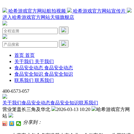
哈希游戏官方网站航拍视频
哈希游戏官方网站宣传片
进入哈希游戏官方网站天猫旗舰店
首页
首页
关于我们
关于我们
食品安全动态
食品安全动态
食品安全知识
食品安全知识
联系我们
联系我们
400-6573-057
关于我们
食品安全动态
食品安全知识
联系我们
营业笼盖长三角及华北
2026-03-13 10:20
哈希游戏官方网
站
分享到：