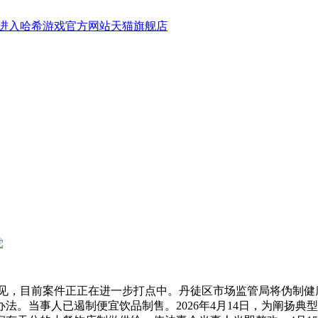
进入哈希游戏官方网站天猫旗舰店
可见，目前案件正正在进一步打点中。丹徒区市场监管局将伪制健
。当事人已遏制便宜饮品制售。2026年4月14日，为阐扬典型案