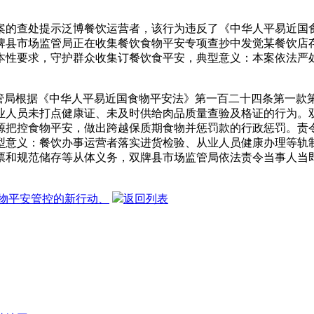
的查处提示泛博餐饮运营者，该行为违反了《中华人平易近国食
牌县市场监管局正在收集餐饮食物平安专项查抄中发觉某餐饮店
本性要求，守护群众收集订餐饮食平安，典型意义：本案依法严
局根据《中华人平易近国食物平安法》第一百二十四条第一款
业人员未打点健康证、未及时供给肉品质量查验及格证的行为。
源把控食物平安，做出跨越保质期食物并惩罚款的行政惩罚。责
型意义：餐饮办事运营者落实进货检验、从业人员健康办理等轨
票和规范储存等从体义务，双牌县市场监管局依法责令当事人当
物平安管控的新行动、
返回列表