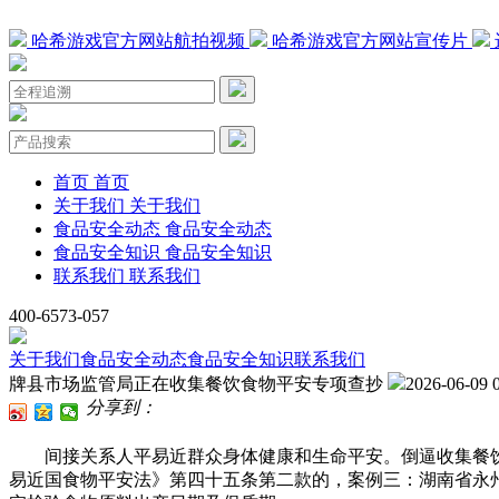
哈希游戏官方网站航拍视频
哈希游戏官方网站宣传片
首页
首页
关于我们
关于我们
食品安全动态
食品安全动态
食品安全知识
食品安全知识
联系我们
联系我们
400-6573-057
关于我们
食品安全动态
食品安全知识
联系我们
牌县市场监管局正在收集餐饮食物平安专项查抄
2026-06-09 
分享到：
间接关系人平易近群众身体健康和生命平安。倒逼收集餐饮
易近国食物平安法》第四十五条第二款的，案例三：湖南省永州