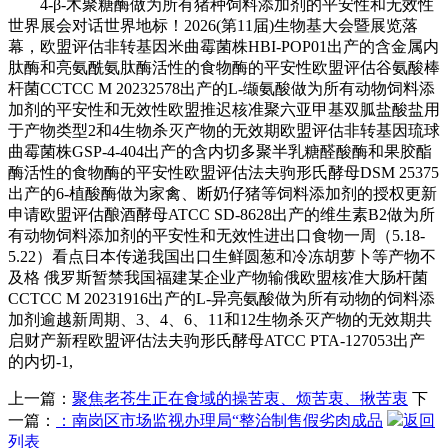
4-β-木聚糖酶做为所有猪种饲料添加剂的平安性和无效性
世界展会对话世界地标！2026(第11届)生物基大会暨展览落
幕，欧盟评估非转基因米曲霉菌株HBI-POP01出产的含金属内
肽酶和亮氨酰氨肽酶活性的食物酶的平安性欧盟评估谷氨酸棒
杆菌CCTCC M 20232578出产的L-缬氨酸做为所有动物饲料添
加剂的平安性和无效性欧盟推迟核准聚六亚甲基双胍盐酸盐用
于产物类型2和4生物杀灭产物的无效期欧盟评估非转基因琉球
曲霉菌株GSP-4-404出产的含内切多聚半乳糖醛酸酶和果胶酯
酶活性的食物酶的平安性欧盟评估法夫驹形氏酵母DSM 25375
出产的6-植酸酶做为家禽、断奶仔猪等饲料添加剂的授权更新
申请欧盟评估酿酒酵母ATCC SD-8628出产的维生素B2做为所
有动物饲料添加剂的平安性和无效性进出口食物一周（5.18-
5.22）看点日本传递我国出口生鲜圆葱和冷冻胡萝卜等产物不
及格 俄罗斯暂禁我国福建某企业产物输俄欧盟核准大肠杆菌
CCTCC M 20231916出产的L-异亮氨酸做为所有动物的饲料添
加剂逾越新周期、3、4、6、11和12生物杀灭产物的无效期共
启财产新程欧盟评估法夫驹形氏酵母ATCC PTA-127053出产
的内切-1,
上一篇：
聚焦老苍生正在食域的操苦衷、烦苦衷、揪苦衷
下
一篇：
：南岗区市场监视办理局“整治制售假劣肉成品
返回
列表