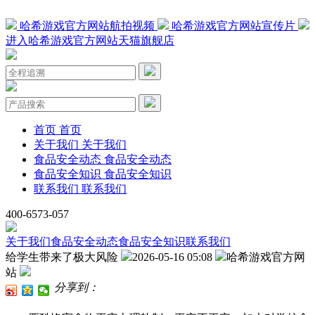
哈希游戏官方网站航拍视频
哈希游戏官方网站宣传片
进入哈希游戏官方网站天猫旗舰店
首页
首页
关于我们
关于我们
食品安全动态
食品安全动态
食品安全知识
食品安全知识
联系我们
联系我们
400-6573-057
关于我们
食品安全动态
食品安全知识
联系我们
给学生带来了极大风险
2026-05-16 05:08
哈希游戏官方网
站
分享到：