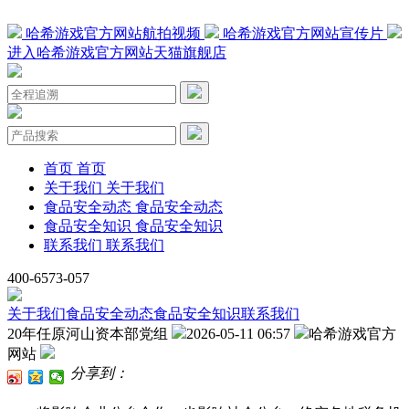
哈希游戏官方网站航拍视频
哈希游戏官方网站宣传片
进入哈希游戏官方网站天猫旗舰店
首页
首页
关于我们
关于我们
食品安全动态
食品安全动态
食品安全知识
食品安全知识
联系我们
联系我们
400-6573-057
关于我们
食品安全动态
食品安全知识
联系我们
20年任原河山资本部党组
2026-05-11 06:57
哈希游戏官方
网站
分享到：