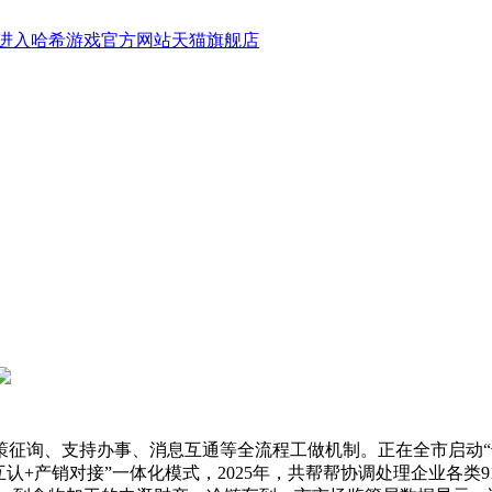
进入哈希游戏官方网站天猫旗舰店
询、支持办事、消息互通等全流程工做机制。正在全市启动“
互认+产销对接”一体化模式，2025年，共帮帮协调处理企业各