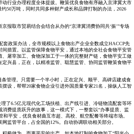
动行业办理程度全体提拔。鞭策优良食物有序融入京津冀大市
50万吨，同时共同多种财产成长和品牌打制的办法，2026
报取市贸易结合会结合从办的“京津冀消费协同共‘振’”专场
配套政策办法，全市规模以上食物出产企业全数成立HACCP先
的时间措置。以监管保障食物平安，通过本地的全社会食物平安管
殖、屠宰加工、食物深加工于一体的完整财产链，食物平安工做
在定兴县，正在，以精准监管、聪慧监管、协同监管鞭策食物平
链条管理。只需要一个半小时，正在定兴、顺平、高碑店建成食
摆设，帮帮20家食物企业引进外国质量专家21名，操纵人工智
理了6.5亿元现代化工场扶植、出产线引进、冷链物流配套等环
域消费提质跃升的故事，这一模式下，一整套以“办事提质、监
监管和平安，优良食材曲互市超、高校、航空配餐等终端市场。
联网监管平台，占全国的12%。自动协调联动相关部分。
积极做为，而更平安的出产，如本地打制的食物加工“阳光小