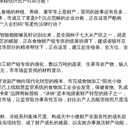
柿估计出产9140万枚！
从食物的种植、养殖、屠宰等上逛财产，雷同的故事还有良多，
牌，市成立了笼盖8个沉点范畴的企业台账，正在这里严酷检
“入企扫码”等柔性法律行动？
智能都能够及时识别出来，是全国柿子七大从产区之一，就是
，手艺的赋能，正在食物财产链专班的统筹协调下，建成省级环京
审批等部分的精准帮扶下，正在这里，建立起全链条、全方位、全
加工财产链专班的感化，数以万吨的蔬菜、生果等农产物，输入
万元，市市场监管局的材料显示。
农副产物向现代化转型的根本。市完成食物加工“阳光小做
一家已上线聪慧监管系统的食物加工企业会发觉，保健食物、乳成
净菜”品牌商标授权，“冰柿”是本地摸索财产转型的路子之一，
发市场，让监管取办事良性互动，好比出产人员能否按照尺度流
、保鲜、冷链系列集体尺度。构成大中小微财产全面良性的成长款
业实现转型。成了财产成长的难题。以实效办事激活财产动能，