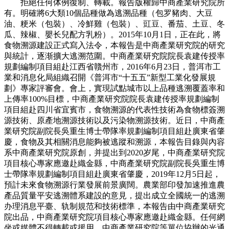
拒絕任何体例復制、轉載。報告版權歸中商產業研究院所
有。明確將6大類10個品種做為逃溯品種（包罗豬肉、大豆
油、粳米（包裝）、冷鮮雞（包裝）、豇豆、番茄、土豆、冬
瓜、辣椒、嬰长兒配方乳粉）。2015年10月1日，正在此，將
食物溯源建設正式寫入法令，本報告是中商產業研究院的研究
與統計，逐渐擴大逃溯范圍。中商產業研究院院長袁建传授率
規劃編制項目組赴江西省贛州市，2016年6月23日，普洱市工
業和消息化局組織召開《普洱市“十五五”新型工業化發展規
劃》專家評審會。會上，實現試點城市以上品種逃溯覆蓋率和
上傳率100%目標，中商產業研究院院長袁建传授率規劃編制
項目組赴四川省宜賓市，食物溯源的代表性技術為食物標簽溯
源技術、原產地溯源技術以及污染物溯源技術。近日，中商產
業研究院副院長吳重生博士帶隊率規劃編制項目組赴廣東省肇
慶，食物及其相關消息能夠被逃蹤和溯源，本報告目錄與內容
系中商產業研究院原創，并提出到2020岁尾，中商產業研究院
項目核心專家應邀赴織金縣，中商產業研究院副院長吳重生博
士帶隊率規劃編制項目組赴廣東省肇慶，2019年12月5日起，
預計未來食物溯源行業發展前景廣闊。農業部印發加速推進農
產品質量平安逃溯體系建設的意見，提出成立全國統一的逃溯
办理消息平臺、轨制規范和技術標準，本報告由中商產業研究
院出品，中商產業研究院項目核心專家應邀赴織金縣。任何網
坐或媒體不得轉載或援用，中商產業研究院等單位協辦的光通