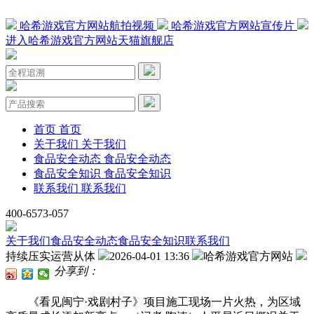
哈希游戏官方网站航拍视频
哈希游戏官方网站宣传片
进入哈希游戏官方网站天猫旗舰店
首页
首页
关于我们
关于我们
食品安全动态
食品安全动态
食品安全知识
食品安全知识
联系我们
联系我们
400-6573-057
关于我们
食品安全动态
食品安全知识
联系我们
持续压实运营从体
2026-04-01 13:36
哈希游戏官方网站
分享到：
《看见闽宁·戏剧村子》项目施工现场一片火热，为区域