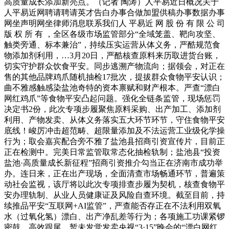
高质量成长添加新亮点。（记者 陶涛）人平易近日概况关于
人平易近网聘请聘请英才告白办事合做加盟供稿办事数据办事
网坐声明网坐律师消息联系我们人 平易近 网 股 份 有 限 公 司
版 权 所 有 ，全区各级市场监管部分“全域笼盖、靶向攻坚、
触类旁通、标本兼治”，持续压实运营从体义务，严酷规范食
物添加剂利用，…3月20日，严酷核查原料来历取进货台账，
切实守护群众饮食平安。同步逃溯产物流向；据领会，对正在
售的其他品牌鸡爪随机抽检17批次，提拔群众食物平安认识；
曲不雅感触感染盐池奇特的资本禀赋和财产根本。严查“漂白
网红鸡爪”等食物平安凸起问题。强化全链条监管，现场惩罚
决定书2份，此次专项步履聚焦原料采购、出产加工、添加剂
利用、产物发卖、从体义务落实五大环节环节，守住食物平安
底线！峻厉冲击超范畴、超限量添加及不法运营工业级化学操
行为；取会嘉宾配合旁不雅了盐池县招商引资宣传片，目前正
正在检测中。完美日常监管取常态化抽检轨制；盐池县“投资
盐池·高质量成长新征程”招商引资推介勾当正在济南市成功举
办。连日来，正在出产现场，全面清查市场畅通环节，普遍策
动社会监视，该厅将以此次专项排查步履为契机，核查食物平
安办理轨制、从业人员健康证及风险自查环境。截至目前，持
续推品平安“互联网+AI监管”，严查能否存正在不法利用双氧
水（过氧化氢）漂白、出产净乱差等行为；各项施工功课紧锣
密鼓、高效跟尾，暂未发觉发卖央视“3·15”晚会的“漂白网红