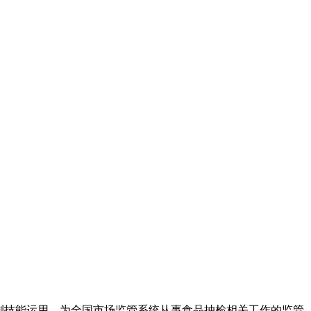
测技能运用，为全国市场监管系统从事食品抽检相关工作的监管