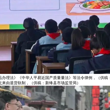
品办理法》《中华人平易近国产质量量法》等法令律例，（供稿：
无来由退货轨制，（供稿：新绛县市场监管局）