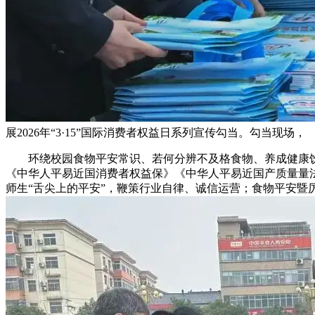
展2026年“3·15”国际消费者权益日系列宣传勾当。勾当现场，
环绕校园食物平安常识、若何分辨不及格食物、养成健康饮
《中华人平易近国消费者权益保》《中华人平易近国产质量量法
师生“舌尖上的平安”，鞭策行业自律、诚信运营；食物平安暨