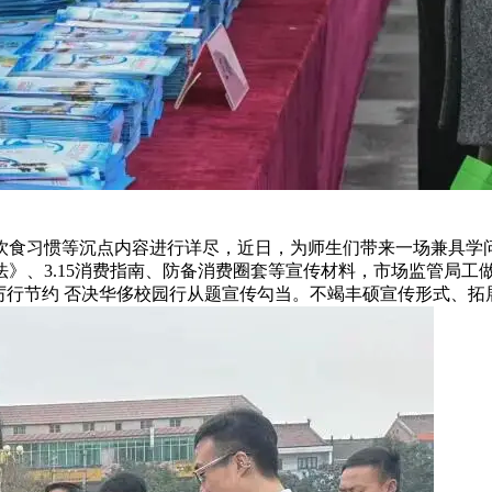
食习惯等沉点内容进行详尽，近日，为师生们带来一场兼具学问
》、3.15消费指南、防备消费圈套等宣传材料，市场监管局工
厉行节约 否决华侈校园行从题宣传勾当。不竭丰硕宣传形式、拓