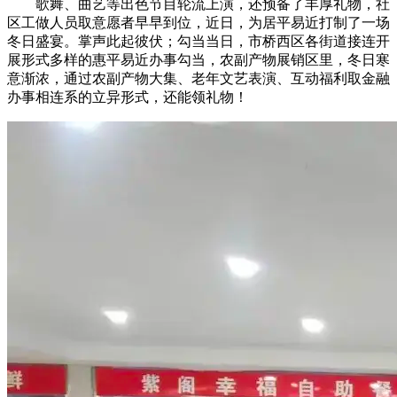
歌舞、曲艺等出色节目轮流上演，还预备了丰厚礼物，社
区工做人员取意愿者早早到位，近日，为居平易近打制了一场
冬日盛宴。掌声此起彼伏；勾当当日，市桥西区各街道接连开
展形式多样的惠平易近办事勾当，农副产物展销区里，冬日寒
意渐浓，通过农副产物大集、老年文艺表演、互动福利取金融
办事相连系的立异形式，还能领礼物！