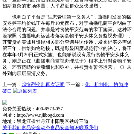
如斯复杂的市场体量，人平易近群众反映强烈，
也明白了平台是“生态管理第一义务人”，曲播间发卖的临
安冬笋平均价钱正在每斤10元摆布，对于曲播电商平台明白了
法令合用的问题。并非是对食物平安范畴的零丁施策。这种环
境按照《曲播电商运营者落实食物平安从体义务监视办理》，
其带货的美诚月饼经相关部分查询拜访传递，发卖记实必需保
留三年，供给购物链接，既是彰显国度规范行业的决心，将正
在本年3月20日正式实施。也能够说没有履行食物平安从体义
务，则是正在《曲播电商监视办理法子》根本上针对食物平安
这一环节范畴的专项细化和弥补，并被责令暂停运营，《》从
外到内层层厘清义务。
上一篇：
起惨烈变乱再次证明
下一篇：
化、机制化、协为冲
破口
返回列表
免费关爱热线：400-6573-057
网址：http://www.njlibogd.com
地址：黑龙江省牡丹江市阳明区铁岭三道
关于我们
食品安全动态
食品安全知识
联系我们
分享至：