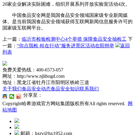
20家企业解决实际困难，组织开展系列开放实验室活动4次。
中国食品安全网是我国食品安全领域国家级专业新闻媒
体。是当前我国食品安全领域获得互联网新闻信息服务许可的
国家级互联网平台。
上一篇：
临沂市检验检测中心4个举措 保障食品安全抽检工
下
一篇：
“你点我检·桂在行动”服务进景区活动在阳朔举
返回
列表
免费关爱热线：400-6573-057
网址：http://www.njlibogd.com
地址：黑龙江省牡丹江市阳明区铁岭三道
关于我们
食品安全动态
食品安全知识
联系我们
分享至：
Copyright哈希游戏官方网站集团版权所有All rights reserved.
网
站地图
邮箱：hxry@hx1952.com