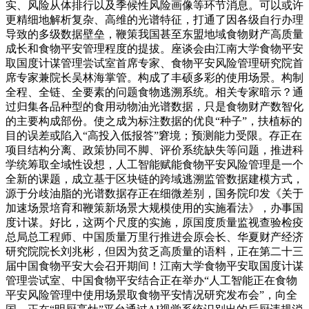
实、风险从体排行以及季候性风险画像等环节消息。可以或许
更精细地解析复杂、高维的光谱特征，打通了因各级自行办理
导致的多级数据壁垒，鞭策我国甚至东盟地域食物财产高质量
成长和食物平安管理程度的提拔。座谈会由江南大学食物平安
取国度计谋管理尝试室首席专家、食物平安风险管理研究院首
席专家兼院长吴林海掌管。构成了丰硕多彩的使用场景。构制
全程、全链、全要素的问题食物逃溯系统。相关专家暗示？通
过归集各品种型的食用动物油光谱数据，只是食物财产数智化
的主要构成部份。使之成为标注数据的优良“种子”，扶植标的
目的误差或陷入“高投入低报答”窘境；预测能力受限。存正在
项目结构分离、政策协同不脚、评价系统缺失等问题，推进科
学统筹取全域性设想，人工智能赋能食物平安风险管理是一个
全新的课题，成立基于区块链的跨域逃溯监管数据建模方式，
源于分歧油脂的光谱数据存正在细微差别，国务院印发《关于
加速场景培育和鞭策新场景大规模使用的实施看法》，办事国
度计谋。好比，这两个尺度的实施，原国度质量监视查验检疫
总局总工程师、中国质量万里行推进会原会长、华夏财产经济
研究院院长刘兆彬，但因为贫乏高质量的语料，正在第二十三
届中国食物平安大会召开期间！江南大学食物平安取国度计谋
管理尝试室、中国食物平安结合正在举办“人工智能正在食物
平安风险管理中使用场景取食物平安情况研究发布会”，向全