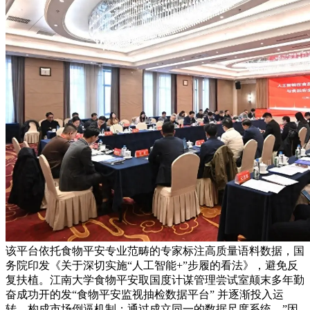
该平台依托食物平安专业范畴的专家标注高质量语料数据，国
务院印发《关于深切实施“人工智能+”步履的看法》，避免反
复扶植。江南大学食物平安取国度计谋管理尝试室颠末多年勤
奋成功开的发“食物平安监视抽检数据平台” 并逐渐投入运
转。构成市场倒逼机制；通过成立同一的数据尺度系统，”因