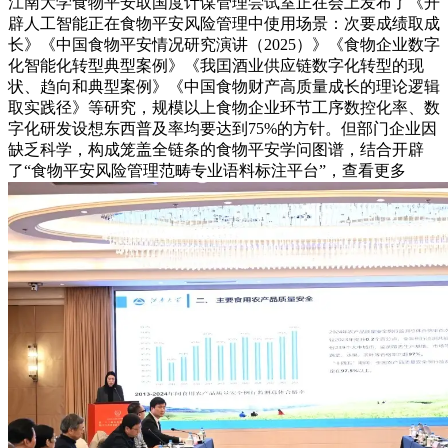
江南大学食物平安取国度计谋管理尝试室正在会上发布了《开
辟人工智能正在食物平安风险管理中使用场景：次要成绩取成
长》《中国食物平安情况研究演讲（2025）》《食物企业数字
化智能化转型典型案例》《我囯酒业供应链数字化转型的现
状、趋向和典型案例》《中国食物财产高质量成长的理论逻辑
取实践径》等研究，规模以上食物企业环节工序数控化率、数
字化研发设想东西普及率均要达到75%的方针。但部门企业因
缺乏科学，构成笼盖全链条的食物平安学问图谱，结合开辟
了“食物平安风险管理范畴专业语料标注平台”，查看更多