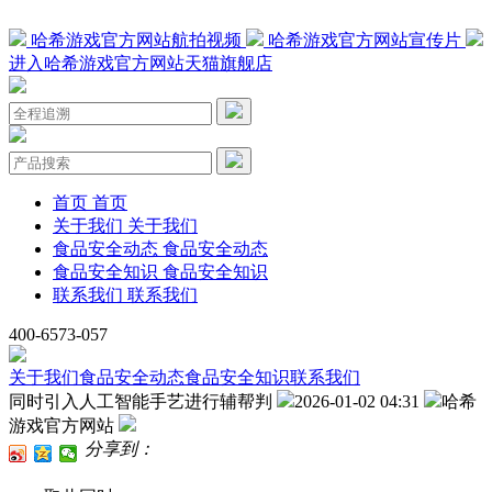
哈希游戏官方网站航拍视频
哈希游戏官方网站宣传片
进入哈希游戏官方网站天猫旗舰店
首页
首页
关于我们
关于我们
食品安全动态
食品安全动态
食品安全知识
食品安全知识
联系我们
联系我们
400-6573-057
关于我们
食品安全动态
食品安全知识
联系我们
同时引入人工智能手艺进行辅帮判
2026-01-02 04:31
哈希
游戏官方网站
分享到：