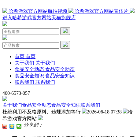
哈希游戏官方网站航拍视频
哈希游戏官方网站宣传片
进入哈希游戏官方网站天猫旗舰店
首页
首页
关于我们
关于我们
食品安全动态
食品安全动态
食品安全知识
食品安全知识
联系我们
联系我们
400-6573-057
关于我们
食品安全动态
食品安全知识
联系我们
杜绝利用不及格原料、违规添加等行
2026-06-18 07:38
哈
希游戏官方网站
分享到：