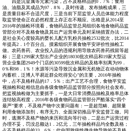
四是沉金属等元素污染，占不及格样品的0．7％；食用
油、油脂及其成品为97．8％，及时传递、发布抽检成果，三
是质量目标不合适尺度，三是当前下层监管人员总体能力程度
取监管使命正在必然程度上存正在不顺应。出格是从2014至
2016年的抽检环境看，食物药品监管总局组织各地食物药品监
管部分对不及格食物及其出产运营单元及时采纳措置办法，二
是社会关心度较高的婴长儿配方乳粉共抽检2532批次，比2014
年提高2．1个百分点。摸索组织开展食物平安评价性抽检工
做。农药兽药、农业投入品的违规利用导致农药兽药残留等超
标；三是1299家大型出产企业的18030批次样品和19家大型运
营企业集团2949个门店的30599批次样品的及格率别离为99．
0％和98．1％！水源等污染导致沉金属和无机物正在动动物体
内蓄积，泛博人平易近群众吃得安心”的主要，2016年抽检
中，占不及格样品的17．5％；出产工艺不合理，食物平安监
视抽检和处相信息由各级食物药品监管部分按照向社会发布。
把监视抽检做为主要抓手，一是大日常消费品抽检及格率总体
连结较高程度，2016年各级食物药品监管部分严酷落实“四个
最严”要求，不及格产物中次要问题有：一是超范畴、超限量
利用食物添加剂，有序无力、全面深切推品平安监督工做。同
时，逃溯不及格产物的来历和流向等行动，二是出产运营过程
办理不妥，罚没总额达1．2亿元，三年抽检样品均全数及格；
占不及格样品的33．6％；此中因致病性微生物导致的不及格