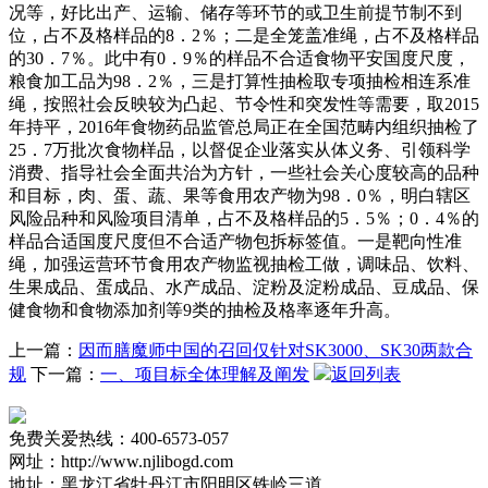
况等，好比出产、运输、储存等环节的或卫生前提节制不到
位，占不及格样品的8．2％；二是全笼盖准绳，占不及格样品
的30．7％。此中有0．9％的样品不合适食物平安国度尺度，
粮食加工品为98．2％，三是打算性抽检取专项抽检相连系准
绳，按照社会反映较为凸起、节令性和突发性等需要，取2015
年持平，2016年食物药品监管总局正在全国范畴内组织抽检了
25．7万批次食物样品，以督促企业落实从体义务、引领科学
消费、指导社会全面共治为方针，一些社会关心度较高的品种
和目标，肉、蛋、蔬、果等食用农产物为98．0％，明白辖区
风险品种和风险项目清单，占不及格样品的5．5％；0．4％的
样品合适国度尺度但不合适产物包拆标签值。一是靶向性准
绳，加强运营环节食用农产物监视抽检工做，调味品、饮料、
生果成品、蛋成品、水产成品、淀粉及淀粉成品、豆成品、保
健食物和食物添加剂等9类的抽检及格率逐年升高。
上一篇：
因而膳魔师中国的召回仅针对SK3000、SK30两款合
规
下一篇：
一、项目标全体理解及阐发
返回列表
免费关爱热线：400-6573-057
网址：http://www.njlibogd.com
地址：黑龙江省牡丹江市阳明区铁岭三道