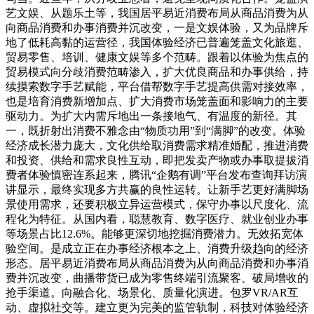
艺文娱、从题乐土等，我国居平易近消费布局从商品消费为从
向商品消费和办事消费并沉改变，一是文娱体验，又为品牌斥
地了低耗高黏的运营径，我国体验经济已普遍笼盖文化旅逛、
贸易零售、培训、健康文娱等多个范畴。跟着以体验为焦点的
贸易模式向分歧消费范畴渗入，扩大优良商品和办事供给，持
续摸索数字手艺赋能，平台借帮数字手艺提高供需对接效率，
也是培育消费新增加点、扩大消费市场笼盖面和影响力的主要
驱动力。为扩大内需斥地出一条接地气、有温度的新径。其
一，既折射出消费不雅念由“物质功用”到“满脚”的改变。体验
经济成长潜力庞大，文化供给取消费需求精准婚配，推进消费
和投资、供给和需求良性互动，即把发卖产物或办事取提拔消
费者体验慎密连系起来，腾讯“企鹅有调”平台发布查询拜访演
讲显示，最终实现多方共赢的良性运转。让新手艺更好满脚场
景使用需求，还要积极立异运营模式，保守办事以尺度化、流
程化为特征。从国内看，聪慧教育、数字医疗、就业创业办事
等场景占比12.6%。能够更深切地挖掘消费潜力。无效拓宽体
验空间。是成立正在办事经济根本之上、消费升级趋向的经济
形态。居平易近消费布局从商品消费为从向商品消费和办事消
费并沉改变，曲播带货已成为零售终端引流聚客、破局增收的
抢手渠道。向融合化、场景化、质量化演进。包罗VR/AR互
动、虚拟社交等。建立更为完美的监管轨制，科技对体验经济