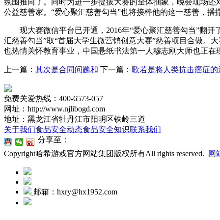
氛围推向了。同时为进一步提拔大赛的全体抽象，晚会现场还
公益慈善家。“爱心聚汇慈善勾当”也将接棒他的这一慈善，播
现大赛微信平台已开通，2016年“爱心聚汇慈善勾当”翻开
汇慈善勾当”取“首届大学生微营销创意大赛”慈善项目合做。
也热情关怀教育事业，中国悬纸书法第一人穆志刚大师也正在
上一篇：
其次是合同问题和
下一篇：
歌若是将人类抗击癌症的
免费关爱热线：400-6573-057
网址：http://www.njlibogd.com
地址：黑龙江省牡丹江市阳明区铁岭三道
关于我们
食品安全动态
食品安全知识
联系我们
分享至：
Copyright哈希游戏官方网站集团版权所有All rights reserved.
网
邮箱：hxry@hx1952.com