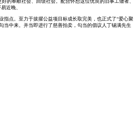
更好的奉献社会、回馈社会。配合怀想这位优良的旧事工做者、
平易近晚、
业指点。至力于拔擢公益项目标成长取完美，也正式了“爱心聚
到勾当中来。并当即进行了慈善拍卖，勾当的倡议人丁锡满先生