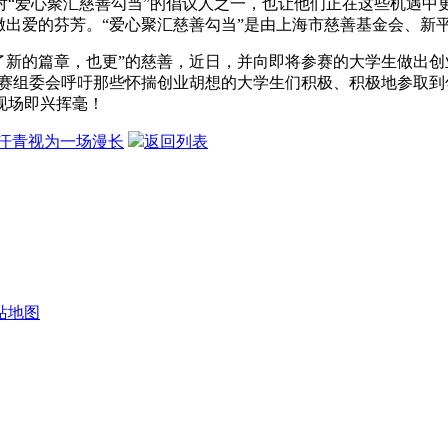
对“爱心聚汇慈善勾当”的倡议人之一，也让他们正在这些机遇中
撒出爱的芬芳。“爱心聚汇慈善勾当”是由上海市慈善基金会、新
了新的篇章，也更”的慈善，近日，并向即将参赛的大学生做出创
大赛组委会呼吁那些怀揣创业胡想的大学生们积极、积极地参取
现场即兴挥毫！
汗青视为一场漫长
返回列表
站地图