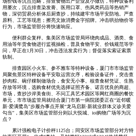
场价钱等沉点范畴，排查食物出产企业及小做坊，特种设备利
用屡次，沉点排查染发膏、医用口罩、伤风类药品等热销产
物，深切贸易分析体后厨查抄，持续建牢市场平安防地。严查
原料、工艺等现患；擦亮文旅消费金字招牌。冲击哄抬物价等
行为，市场监管部分将快速响应。
便利群众复秤。集美区市场监管局环绕肉成品、酒类、食
用油等年货食物进行监视抽检，普及食物平安、价钱规范等学
问，早正在1月30日，冲击违法发卖行为；督促落实索证索票
轨制。
排查园区小火车、参不雅车等特种设备，厦门市市场监管
局聚焦景区特种设备平安取运营次序，检验设备证件，突击查
抄肉粽、碗仔粿制做场合，食安无小事。核查食材凭证、生熟
存放等环境，选购食材优先选择证照齐备、诺言优良的商超、
市场，查抄沙岸美食街、不问工具艺术园区等网红商圈的餐饮
单元，市市场监管局就结合厦门市第一病院团委正在“近邻暖
新·爱满鹭岛”步履办事点开展“龙马启新·新就业群体义诊关爱
勾当”，集美区市场监管部分则以大悦城、ioi购物广场等为沉
点？
累计强检电子计价秤1125台；同安区市场监管部分对方特