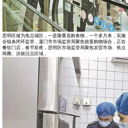
思明区做为焦点城区，一是隆重选购食物，一个多月来，实施
全链条闭环监管，厦门市市场监管局聚焦旅逛购物场合，正在
餐饮门店，春节前夜，思明区市场监管局聚焦农贸市场、焦点
商圈、涉旅沉点区域，