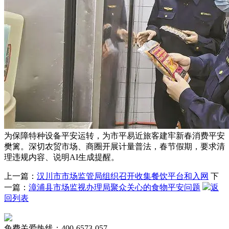
为保障特种设备平安运转，为市平易近旅客建牢新春消费平安
樊篱。深切农贸市场、商圈开展计量普法，春节假期，要求清
理违规内容、说明AI生成提醒。
上一篇：
汉川市市场监管局组织召开收集餐饮平台和入网
下
一篇：
漳浦县市场监视办理局聚众关心的食物平安问题
返
回列表
免费关爱热线：400-6573-057