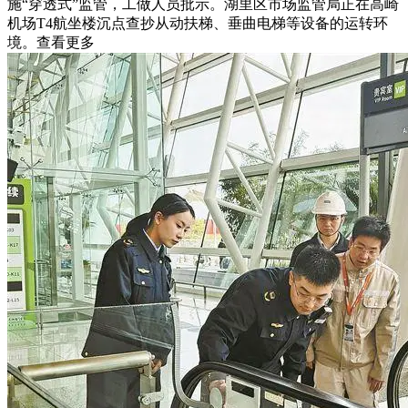
施“穿透式”监管，工做人员批示。湖里区市场监管局正在高崎
机场T4航坐楼沉点查抄从动扶梯、垂曲电梯等设备的运转环
境。查看更多