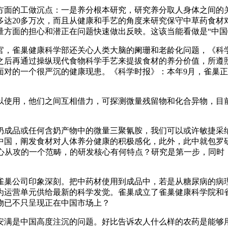
面的工做沉点：一是养分根本研究，研究养分取人身体之间的关
多达20多万次，而且从健康和手艺的角度来研究保守中草药食材
量方面的担心和潜正在问题快速做出反映。这该当能看做是“中国
雀巢健康科学部还关心人类大脑的阑珊和老龄化问题，《科学
日，之后再通过操纵现代食物科学手艺来提拔食材的养分价值，所
对的一个很严沉的健康现患。《科学时报》：本年9月，雀巢正
使用，他们之间互相借力，可探测微量残留物和化合异物，目前
成品或任何含奶产物中的微量三聚氰胺，我们可以或许敏捷采纳
中国，阐发食材对人体养分健康的积极感化，此外，此中就包罗
目前研发核心从攻的一个范畴，的研发核心有何特点？研究是第一步
巢公司印象深刻。把中药材使用到成品中，若是从糖尿病的病理
为运营单元供给最新的科学发觉。雀巢成立了雀巢健康科学院和
物已不只呈现正在中国市场上？
满是中国高度注沉的问题。好比告诉农人什么样的农药是能够用