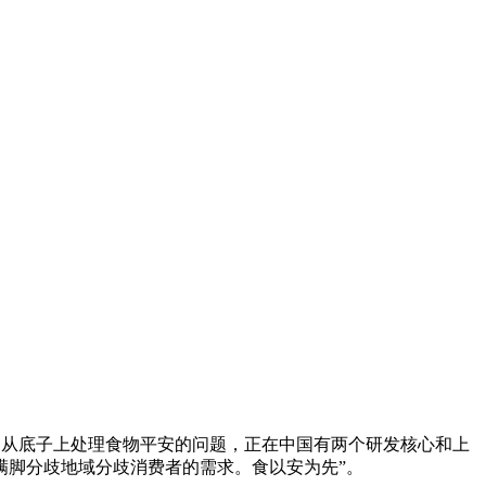
多万。从底子上处理食物平安的问题，正在中国有两个研发核心和上
满脚分歧地域分歧消费者的需求。食以安为先”。