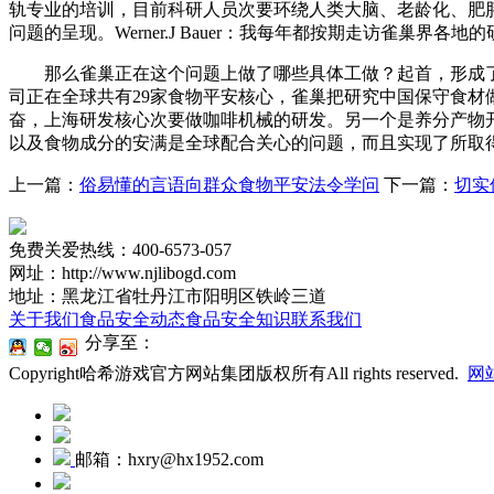
轨专业的培训，目前科研人员次要环绕人类大脑、老龄化、肥胖、糖
问题的呈现。Werner.J Bauer：我每年都按期走访雀
那么雀巢正在这个问题上做了哪些具体工做？起首，形成了
司正在全球共有29家食物平安核心，雀巢把研究中国保守食
奋，上海研发核心次要做咖啡机械的研发。另一个是养分产物开辟。
以及食物成分的安满是全球配合关心的问题，而且实现了所取
上一篇：
俗易懂的言语向群众食物平安法令学问
下一篇：
切实
免费关爱热线：400-6573-057
网址：http://www.njlibogd.com
地址：黑龙江省牡丹江市阳明区铁岭三道
关于我们
食品安全动态
食品安全知识
联系我们
分享至：
Copyright哈希游戏官方网站集团版权所有All rights reserved.
网
邮箱：hxry@hx1952.com