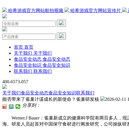
哈希游戏官方网站航拍视频
哈希游戏官方网站宣传片
首页
首页
关于我们
关于我们
食品安全动态
食品安全动态
食品安全知识
食品安全知识
联系我们
联系我们
400-6573-057
关于我们
食品安全动态
食品安全知识
联系我们
能否带来了雀巢计谋成长的新使命？雀巢研发核
2026-02-11 
分享到：
Werner.J Bauer：雀巢新成立的健康科学院有两百多
海。研发人员起首对中国保守食材进行阐发研究，公司操纵研