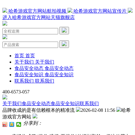
哈希游戏官方网站航拍视频
哈希游戏官方网站宣传片
进入哈希游戏官方网站天猫旗舰店
首页
首页
关于我们
关于我们
食品安全动态
食品安全动态
食品安全知识
食品安全知识
联系我们
联系我们
400-6573-057
关于我们
食品安全动态
食品安全知识
联系我们
品牌收成的是有信赖根本的精准流
2026-02-08 11:56
哈希
游戏官方网站
分享到：