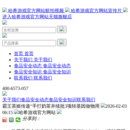
哈希游戏官方网站航拍视频
哈希游戏官方网站宣传片
进入哈希游戏官方网站天猫旗舰店
首页
首页
关于我们
关于我们
食品安全动态
食品安全动态
食品安全知识
食品安全知识
联系我们
联系我们
400-6573-057
关于我们
食品安全动态
食品安全知识
联系我们
霸王茶姬传递“手打奶茶并续批3项转基因做物用
2026-02-03
06:15
哈希游戏官方网站
分享到：