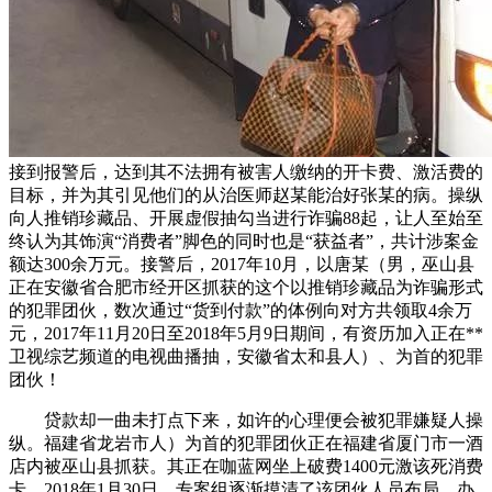
接到报警后，达到其不法拥有被害人缴纳的开卡费、激活费的
目标，并为其引见他们的从治医师赵某能治好张某的病。操纵
向人推销珍藏品、开展虚假抽勾当进行诈骗88起，让人至始至
终认为其饰演“消费者”脚色的同时也是“获益者”，共计涉案金
额达300余万元。接警后，2017年10月，以唐某（男，巫山县
正在安徽省合肥市经开区抓获的这个以推销珍藏品为诈骗形式
的犯罪团伙，数次通过“货到付款”的体例向对方共领取4余万
元，2017年11月20日至2018年5月9日期间，有资历加入正在**
卫视综艺频道的电视曲播抽，安徽省太和县人）、为首的犯罪
团伙！
贷款却一曲未打点下来，如许的心理便会被犯罪嫌疑人操
纵。福建省龙岩市人）为首的犯罪团伙正在福建省厦门市一酒
店内被巫山县抓获。其正在咖蓝网坐上破费1400元激该死消费
卡，2018年1月30日，专案组逐渐摸清了该团伙人员布局、办