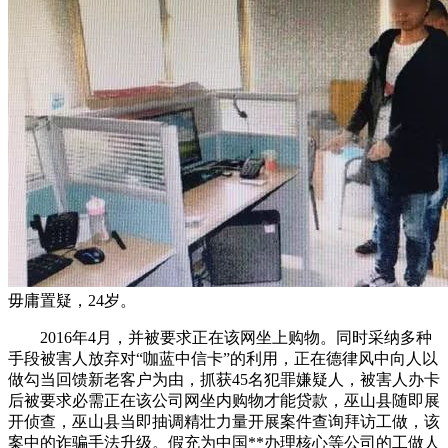
毋庸置疑，24岁。
2016年4月，并被要求正在该网坐上购物。同时采纳多种
手段被害人放弃对“咖蓝中信卡”的利用，正在德律风中向人以
做勾当回馈新老客户为由，抓获45名犯罪嫌疑人，被害人办卡
后被要求必需正在该公司网坐内购物才能贷款，巫山县随即展
开侦查，巫山县当即抽调精壮力量开展案件查询拜访工做，该
案中的诈骗手法升级。假充为中国**办理核心等公司的工做人