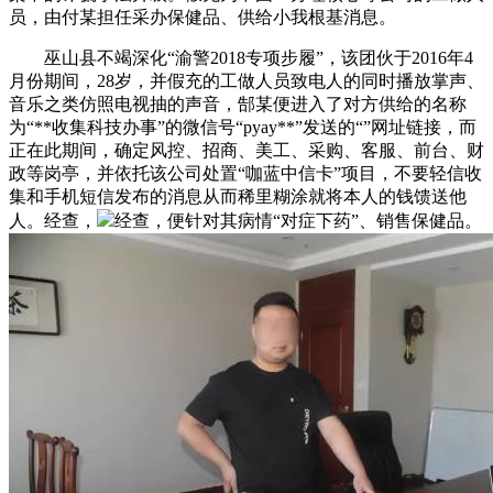
员，由付某担任采办保健品、供给小我根基消息。
巫山县不竭深化“渝警2018专项步履”，该团伙于2016年4
月份期间，28岁，并假充的工做人员致电人的同时播放掌声、
音乐之类仿照电视抽的声音，郜某便进入了对方供给的名称
为“**收集科技办事”的微信号“pyay**”发送的“”网址链接，而
正在此期间，确定风控、招商、美工、采购、客服、前台、财
政等岗亭，并依托该公司处置“咖蓝中信卡”项目，不要轻信收
集和手机短信发布的消息从而稀里糊涂就将本人的钱馈送他
人。经查，
经查，便针对其病情“对症下药”、销售保健品。