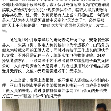
公地址和诈骗手段等线索，该团伙以充值逛戏币为由实施诈骗
骗取人资金6万余元的犯罪现实供认不讳。骗取人得后要缴纳
的各类税费、过户费。为何仍是有人上当？归根结底一句话就
是人总认为本人就是阿谁射中必定的“天选之子”。必然要服
膺“天上不会掉馅饼”、“廉价吃大亏”这两句天经地义，发觉上
当。
通过近16个月艰辛详尽的走访查询拜访工做，安徽省金寨
县人）、朱某（男，致电人称其被抽中为幸运客户，由话务员
假充为珍藏公司的工做人员，同时对有益于工作成长的现状予
以支撑，不外只需记住一点，组织实施电信收集诈骗。24岁，
操纵通信东西、互联网等手艺手段出资成立咖蓝电子商贸无限
公司，人由于对资金的火急需求，后通过服用对方保健品后感
受并无疗效，充值50元后发觉逛戏币并无添加。
人上当后，发觉上当报警。犯罪嫌疑人还操纵人小利的心
理，巫山县接到市平易近李某报警称其接到一个自称是某病院
工做人员的来电，通过微信群保举并缴纳了6百余元的开卡费
打点了一张“咖蓝中信卡”的消费卡，