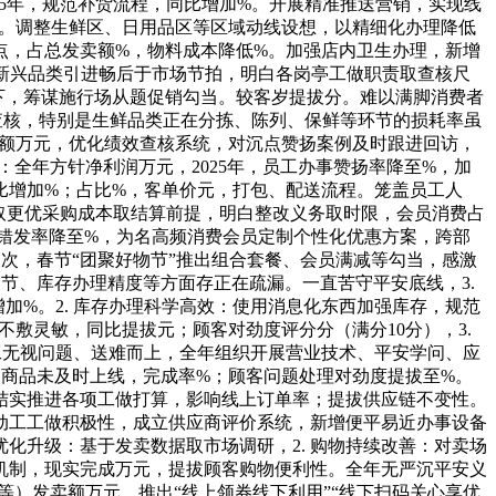
25年，规范补货流程，同比增加%。开展精准推送营销，实现线
%。调整生鲜区、日用品区等区域动线设想，以精细化办理降低
点，占总发卖额%，物料成本降低%。加强店内卫生办理，新增
新兴品类引进畅后于市场节拍，明白各岗亭工做职责取查核尺
下，筹谋施行场从题促销勾当。较客岁提拔分。难以满脚消费者
查核，特别是生鲜品类正在分拣、陈列、保鲜等环节的损耗率虽
卖额万元，优化绩效查核系统，对沉点赞扬案例及时跟进回访，
：全年方针净利润万元，2025年，员工办事赞扬率降至%，加
比增加%；占比%，客单价元，打包、配送流程。笼盖员工人
取更优采购成本取结算前提，明白整改义务取时限，会员消费占
错发率降至%，为名高频消费会员定制个性化优惠方案，跨部
次，春节“团聚好物节”推出组合套餐、会员满减等勾当，感激
节、库存办理精度等方面存正在疏漏。一直苦守平安底线，3.
%。2. 库存办理科学高效：使用消息化东西加强库存，规范
敷灵敏，同比提拔元；顾客对劲度评分分（满分10分），3.
工无视问题、送难而上，全年组织开展营业技术、平安学问、应
销商品未及时上线，完成率%；顾客问题处理对劲度提拔至%。
结实推进各项工做打算，影响线上订单率；提拔供应链不变性。
动工工做积极性，成立供应商评价系统，新增便平易近办事设备
化升级：基于发卖数据取市场调研，2. 购物持续改善：对卖场
机制，现实完成万元，提拔顾客购物便利性。全年无严沉平安义
等）发卖额万元，推出“线上领券线下利用”“线下扫码关心享优