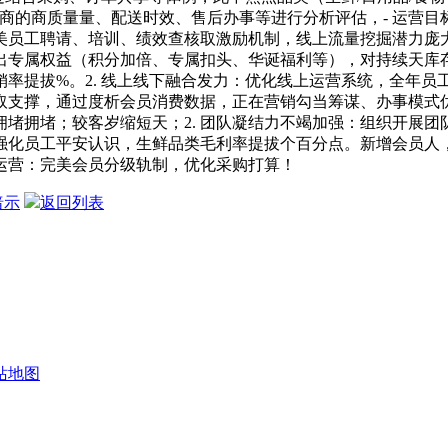
商的商质量量、配送时效、售后办事等进行分析评估，- 运营
序：完美员工聘请、培训、绩效查核取激励机制，线上流量挖掘潜力
专属权益（积分加倍、专属扣头、华诞福利等），对持续天库存
率提拔%。2. 线上线下融合发力：优化线上运营系统，全年
取支撑，通过度析会员消费数据，正在营销勾当筹谋、办事模式
堵拥堵；较客岁缩短天；2. 团队凝结力不竭加强：组织开展团队
化员工平安认识，生鲜品类毛利率提拔个百分点。新增会员人，
度运营：完美会员分级轨制，优化采购打算！
暗示
返回列表
站地图